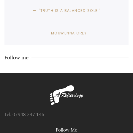
''TRUTH IS A BALANCED SOLE''
MORWENNA GREY
Follow me
Tel: 07948 247 146
Follow Me